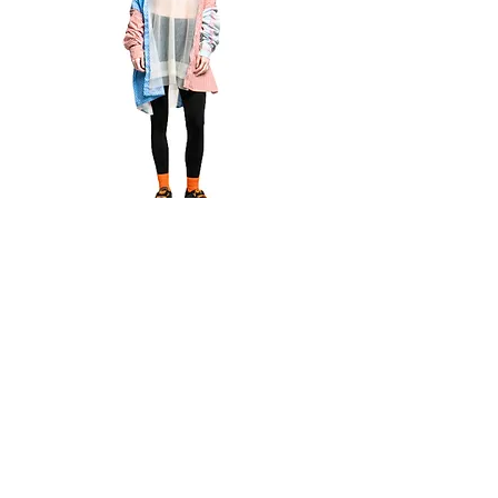
Сорочка
з
фатіну