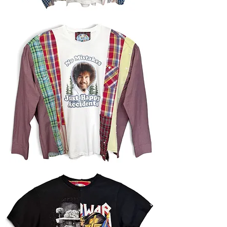
Лонгслів
Лонгслів