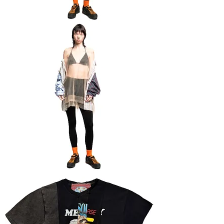
Сорочка
з
фатіну
Сорочка
з
фатіну