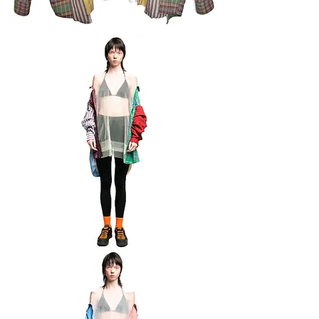
Лонгслів
Сорочка
з
фатіну