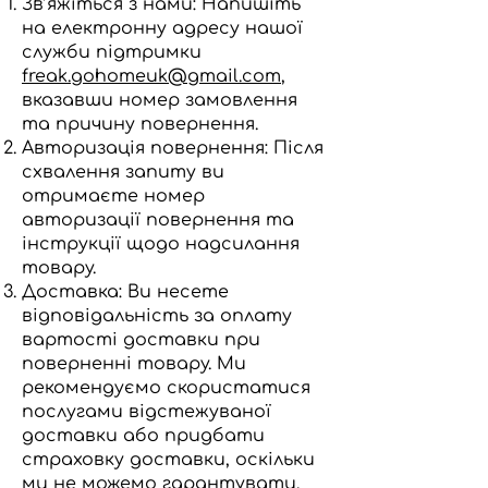
Зв’яжіться з нами: Напишіть
на електронну адресу нашої
служби підтримки
freak.gohomeuk@gmail.com
,
вказавши номер замовлення
та причину повернення.
Авторизація повернення: Після
схвалення запиту ви
отримаєте номер
авторизації повернення та
інструкції щодо надсилання
товару.
Доставка: Ви несете
відповідальність за оплату
вартості доставки при
поверненні товару. Ми
рекомендуємо скористатися
послугами відстежуваної
доставки або придбати
страховку доставки, оскільки
ми не можемо гарантувати,