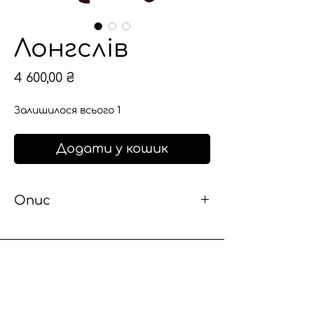
Лонгслів
Ціна
4 600,00 ₴
Залишилося всього 1
Додати у кошик
Опис
Унісекс футболка з довгими
рукавами створена шляхом
upcycling з кількох вінтажних
сорочок, що робить кожен
екземпляр неповторним. Цей виріб
Політика
може поєднувати в собі характерні