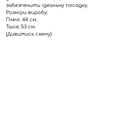
забезпечити ідеальну посадку.
Розміри виробу:
Плечі: 44 см.
Талія: 53 см.
(Дивитись схему)
Опис
Сорочка з рюшами та короткими
рукавами створена з вінтажних
сорочок і фрагментів вінтажної
постільної білизни. Її дизайн включає
гудзики та зав'язку на талії, що
Політика
дозволяє підкреслити вашу фігуру
конфіденційності
та додати індивідуальності до
вашого образу.
Політика
Політика
Кожен екземпляр має свій
неповторний характер завдяки
доставки
повернення
використанню різних матеріалів,