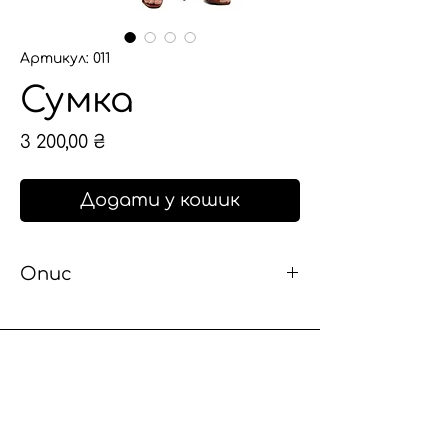
Артикул: 011
Сумка
Ціна
3 200,00 ₴
Додати у кошик
Опис
Upcycled Shopper XL
Сумка, створена шляхом
апсайклінгу з кількох старих
шоперів. Цей виріб — маніфест
повторного використання: тут
Політика
поєднуються друковані слогани,
конфіденційності
ілюстрації й фактури, кожна з яких