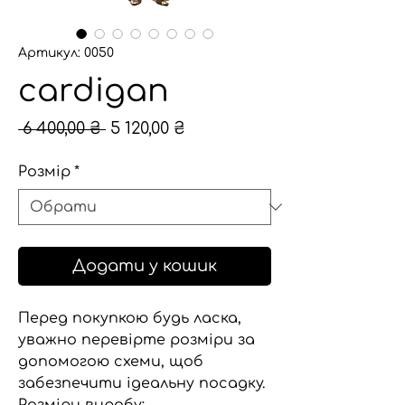
Артикул: 0050
сardigan
Звичайна
За
 6 400,00 ₴ 
5 120,00 ₴
ціна
розпродажем
Розмір
*
Додати у кошик
Перед покупкою будь ласка,
уважно перевірте розміри за
допомогою схеми, щоб
забезпечити ідеальну посадку.
Розміри виробу: