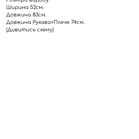
Ширина 52см.
Довжина 83см.
Довжина Рукава+Плече 74см.
(Дивитись схему)
Опис
Унісекс кардиган, виготовлений
шляхом upcycling зшитих між собою
вінтажних кардиганів, що надає
кожному виробу унікальний
характер. Цей виріб може
Політика
поєднувати в собі характерні
конфіденційності
елементи вінтажного одягу, що
може проявлятися в незначних
Політика
Політика
потертостях, які додають їй
особливого шарму та
доставки
повернення
підкреслюють нашу турботу про
навколишнє середовище.