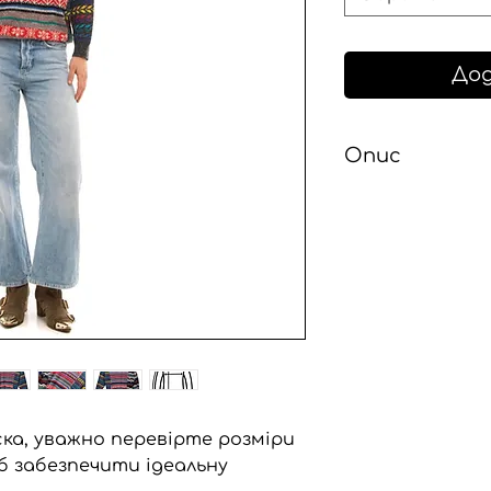
Дод
Опис
Унісекс кардиган
upcycling зшитих
кардиганів, що н
унікальний харак
поєднувати в со
вінтажного одягу
незначних потер
особливого шарм
турботу про нав
ка, уважно перевірте розміри
б забезпечити ідеальну