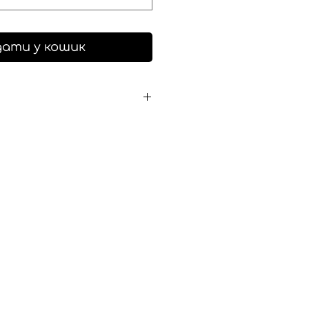
ати у кошик
, виготовлений шляхом
 між собою вінтажних
адає кожному виробу
тер. Цей виріб може
бі характерні елементи
, що може проявлятися в
тостях, які додають їй
у та підкреслюють нашу
колишнє середовище.