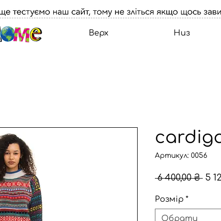
Верх
Низ
сardig
Артикул: 0056
Зви
 6 400,00 ₴ 
5 1
цін
Розмір
*
Обрати