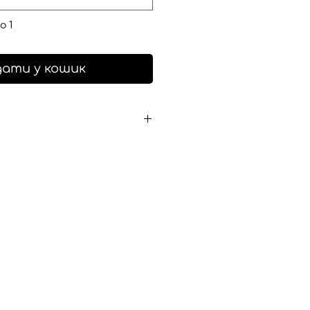
о 1
ати у кошик
на гудзиках створена шляхом
кох вінтажних сорочок. Що
ності. Кожен екземпляр
дяки своєму розміру та
 історію, що може бути
евеликих потертостях, але
ює її автентичність та
 підходу до екологічної