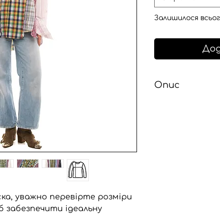
Залишилося всьог
Дод
Опис
Унісекс сорочка 
upcycling, з кіль
надає їй унікаль
неповторний зав
характеру.
Сорочка має свою
відображена в н
це лише підкресл
відповідає нашому
ка, уважно перевірте розміри
відповідальності.
б забезпечити ідеальну